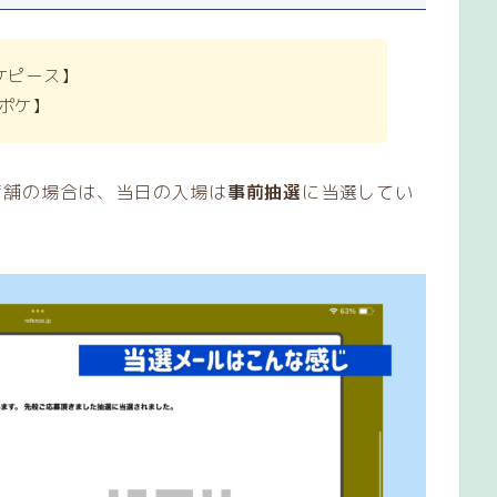
ケピース】
ニポケ】
店舗の場合は、当日の入場は
事前抽選
に当選してい