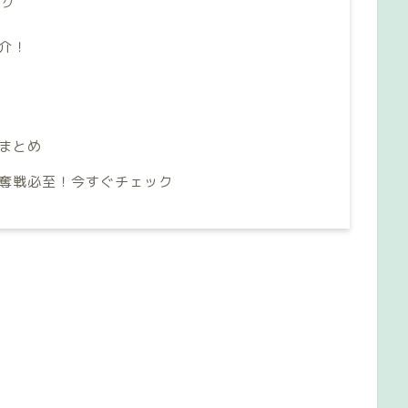
ッグ
介！
まとめ
争奪戦必至！今すぐチェック