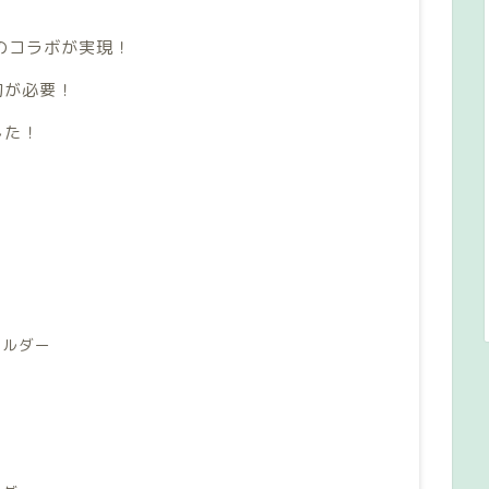
のコラボが実現！
約が必要！
した！
ホルダー