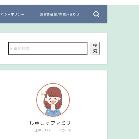
イバシーポリシー
運営者情報/お問い合わせ
検
索
しゅしゅファミリー
主婦ブロガー｜3児の母