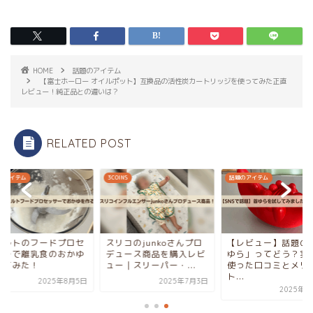
HOME
話題のアイテム
【富士ホーロー オイルポット】互換品の活性炭カートリッジを使ってみた正直
レビュー！純正品との違いは？
RELATED POST
のアイテム
3COINS
話題のアイテム
コルトのフードプロセ
スリコのjunkoさんプロ
【レビュー】話題の
サーで離乳食のおかゆ
デュース商品を購入レビ
ゆら」ってどう？実
ってみた！
ュー｜スリーパー・...
使った口コミとメリ
ト...
2025年8月5日
2025年7月3日
2025年7