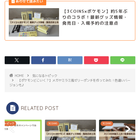
【3COINS×ポケモン】約5年ぶ
りのコラボ！最新グッズ情報・
発売日・入場予約の注意点
HOME
気になるトピック
【ポケモンどこいく？】メガヤミラミ風ゼリーポンチを作ってみた！色違いバー
ジョンも♪
RELATED POST
なるトピック
3COINS
3COINS