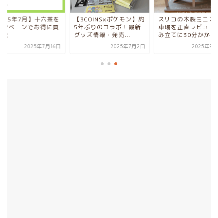
2025年7月】十六茶を
【3COINS×ポケモン】約
スリコの木製ミニカ
ャンペーンでお得に買
5年ぶりのコラボ！最新
車場を正直レビュー
方法
グッズ情報・発売...
み立てに30分かかるも
2025年7月16日
2025年7月2日
2025年9月